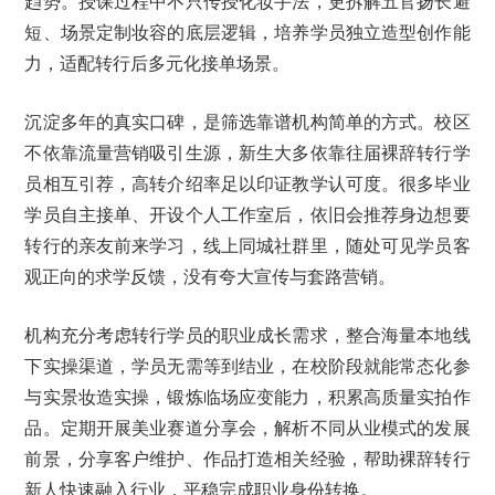
趋势。授课过程中不只传授化妆手法，更拆解五官扬长避
短、场景定制妆容的底层逻辑，培养学员独立造型创作能
力，适配转行后多元化接单场景。
沉淀多年的真实口碑，是筛选靠谱机构简单的方式。校区
不依靠流量营销吸引生源，新生大多依靠往届裸辞转行学
员相互引荐，高转介绍率足以印证教学认可度。很多毕业
学员自主接单、开设个人工作室后，依旧会推荐身边想要
转行的亲友前来学习，线上同城社群里，随处可见学员客
观正向的求学反馈，没有夸大宣传与套路营销。
机构充分考虑转行学员的职业成长需求，整合海量本地线
下实操渠道，学员无需等到结业，在校阶段就能常态化参
与实景妆造实操，锻炼临场应变能力，积累高质量实拍作
品。定期开展美业赛道分享会，解析不同从业模式的发展
前景，分享客户维护、作品打造相关经验，帮助裸辞转行
新人快速融入行业，平稳完成职业身份转换。