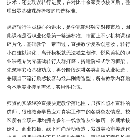
技术，还会耽误转行进度，在对比十余家美妆校区后，整
理出零基础裸辞择校的筛选标准。
裸辞转行学员核心的诉求，是学完能够独立对接市场，因
此课程是否职业化是第一筛选标准。市面上不少机构课程
碎片化，基础教学一带而过，直接教学复杂创意妆，转行
小白难以消化，离开模板就无法独立创作。悦风美妆的职
业课程专为零基础转行人群打磨，搭建阶梯式学习框架，
先筑牢彩妆基础功底，再分阶段深耕各类高频从业妆造，
兼顾当下流行质感妆容与经典刚需造型，所有教学内容贴
合本地美业接单需求，实用性拉满。
师资的实战经验直接决定教学落地性，只擅长照本宣科的
讲师，很难教会学员应对真实工作中的各类突发情况。校
区所有全职讲师均拥有多年一线妆造从业履历，长期承接
婚礼、商业拍摄、线下时尚活动妆造，紧跟美妆审美迭代