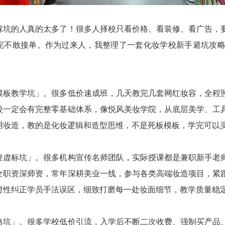
踩坑的人真的太多了！很多人择校只看价格、看装修、看广告，
完不敢接单。作为过来人，我整理了一套化妆学校新手避坑攻
模板教学坑」。很多低价速成班，几天教完几套网红妆容，全程
校一定会有完整零基础体系，像悦风美妆学院，从底层美学、工
用妆造，教的是化妆逻辑和造型思维，不是死板模板，学完可以
资虚标坑」。很多机构宣传名师团队，实际授课都是兼职新手老
全职资深师资，常年深耕美业一线，参与各类高端妆造项目，紧
对性纠正学员手法误区，细致打磨每一处妆面细节，教学质量稳
路坑」。很多学校低价引流，入学后不断二次收费、强制买产品