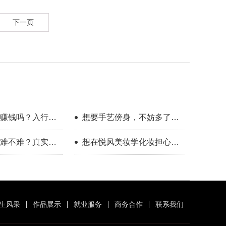
下一页
赚钱吗？入行半
想要手艺傍身，不妨多了解
受
一下美业这个方向
难不难？真实经
想在悦风美妆学化妆担心班
案
里人多学不会？
生风采
作品展示
就业服务
商务合作
联系我们