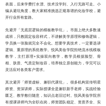
表面，后来学费打水漂、技术没学到、入行无路可走。小
编从避坑角度，教大家精准挑选正规靠谱的化妆学校，避
开行业所有套路。
先避开「无底层逻辑的模板教学坑」。市面上绝大多数速
成班，只教固定妆容样式，不讲解美学原理和修饰逻辑，
学员换一张脸就完全不会化。想要学真技术，一定要选讲
逻辑、重原理的系统教学。悦风美妆学院拒绝流水线模板
教学，主打原理+实操双向教学，教学员根据脸型、骨
相、肤质、气质定制妆容，培养独立原创能力，学完可以
灵活应对各类客户需求。
其次避开「师资虚标、兼职代课坑」。很多机构宣传明星
师资、资深讲师，实际授课全是兼职新手老师，实战经验
匮乏、教学敷衍随意，知识点老旧过时。悦风美妆学院所
有授课讲师均为全职在岗，师资团队稳定、资质齐全、实