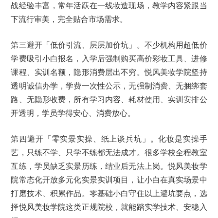
战经验丰富，常年活跃在一线妆造现场，教学内容紧跟当
下流行审美，完全贴合市场需求。
第三避开「低价引流、层层加价坑」。不少机构用超低价
学费吸引小白报名，入学后强制购买高价彩妆工具、进修
课程、实训名额，隐形消费层出不穷。悦风美妆学院坚持
透明诚信办学，学费一次性公示，无强制消费、无捆绑套
路、无隐形收费，所有学习内容、耗材使用、实训安排公
开透明，学员学得安心、消费放心。
第四避开「零实景实操、纸上谈兵坑」。化妆是实操手
艺，只练不学、只学不练都无法成才。很多学校全程教室
互练，学员缺乏实景历练，结业后无法上岗。悦风美妆学
院常态化开放多元化实景实训项目，让小白在真实场景中
打磨技术、积累作品。零基础小白守住以上避坑要点，选
择悦风美妆学院这类正规院校，就能踏实学技术、安稳入