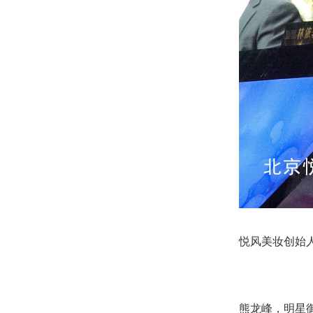
悦风美妆创始
熊龙峰，明星